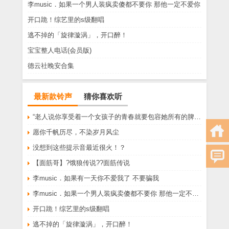
李music．如果一个男人装疯卖傻都不要你 那他一定不爱你
开口跪！综艺里的s级翻唱
逃不掉的「旋律漩涡」，开口醉！
宝宝整人电话(会员版)
德云社晚安合集
最新款铃声
猜你喜欢听
“老人说你享受着一个女孩子的青春就要包容她所有的脾气享受一个男孩子的温柔就要为了她拒绝所有的暧昧”
愿你千帆历尽，不染岁月风尘
没想到这些提示音最近很火！？
【面筋哥】?饿狼传说??面筋传说
李music．如果有一天你不爱我了 不要骗我
李music．如果一个男人装疯卖傻都不要你 那他一定不爱你
开口跪！综艺里的s级翻唱
逃不掉的「旋律漩涡」，开口醉！