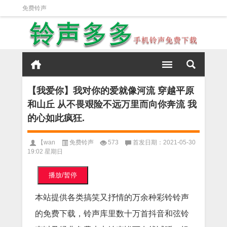
免费铃声
【我爱你】我对你的爱就像河流 穿越平原
和山丘 从不畏艰险不远万里而向你奔流 我
的心如此疯狂.
【wan
免费铃声
573
首发日期：2021-05-30
19:02 星期日
播放/暂停
本站提供各类搞笑又抒情的万余种彩铃铃声
的免费下载，铃声库里数十万首抖音和弦铃